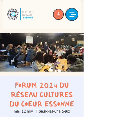
Forum 2024 du
réseau Cultures
du Coeur Essonne
mar. 12 nov.
  |  
Saulx-les-Chartreux