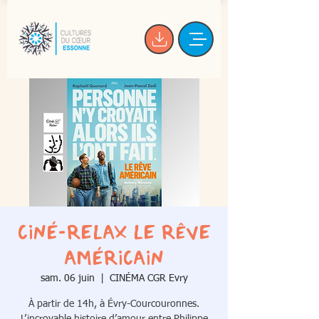
Ciné-Relax Le Rêve
américain
sam. 06 juin
  |  
CINÉMA CGR Evry
À partir de 14h, à Évry-Courcouronnes.